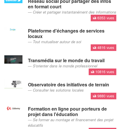
Réseau social pour partager des infos
en format court
Créer et partager instantanément des informations
6353 vues
Plateforme d'échanges de services
locaux
Tout mutualiser autour de soi
4816 vues
Transmédia sur le monde du travail
S'orienter dans le monde professionnel
10816 vues
Observatoire des initiatives de terrain
Consulter les solutions locales
9880 vues
Formation en ligne pour porteurs de
projet dans l'éducation
Se former au montage et financement des projet
éducatifs