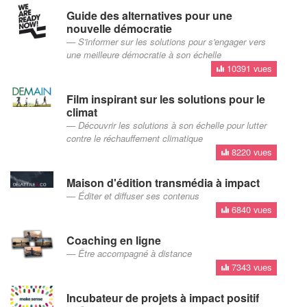
Guide des alternatives pour une
nouvelle démocratie
S'informer sur les solutions pour s'engager vers
une meilleure démocratie à son échelle
10391 vues
Film inspirant sur les solutions pour le
climat
Découvrir les solutions à son échelle pour lutter
contre le réchauffement climatique
8220 vues
Maison d'édition transmédia à impact
Éditer et diffuser ses contenus
6840 vues
Coaching en ligne
Être accompagné à distance
7343 vues
Incubateur de projets à impact positif