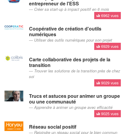
entrepreneur de l'ESS
Créer sa start-up à impact positif en 6 mois
6962 vues
Coopérative de création d'outils
numériques
Utiliser des outils numériques pour son projet
6929 vues
Carte collaborative des projets de la
transition
Trouver les solutions de la transition près de chez
soi
9029 vues
Trucs et astuces pour animer un groupe
ou une communauté
Apprendre à animer un groupe avec efficacité
9025 vues
Réseau social positif
Rejoindre un réseau social pour le bien commun