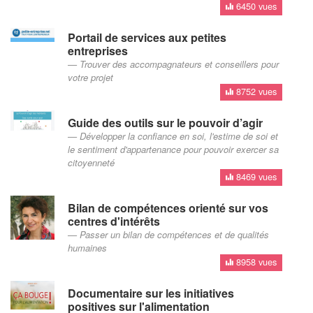
6450 vues
Portail de services aux petites
entreprises
Trouver des accompagnateurs et conseillers pour
votre projet
8752 vues
Guide des outils sur le pouvoir d’agir
Développer la confiance en soi, l'estime de soi et
le sentiment d'appartenance pour pouvoir exercer sa
citoyenneté
8469 vues
Bilan de compétences orienté sur vos
centres d'intérêts
Passer un bilan de compétences et de qualités
humaines
8958 vues
Documentaire sur les initiatives
positives sur l'alimentation