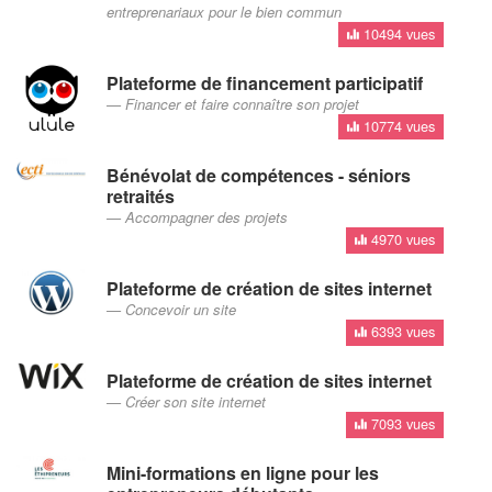
entreprenariaux pour le bien commun
10494 vues
Plateforme de financement participatif
Financer et faire connaître son projet
10774 vues
Bénévolat de compétences - séniors
retraités
Accompagner des projets
4970 vues
Plateforme de création de sites internet
Concevoir un site
6393 vues
Plateforme de création de sites internet
Créer son site internet
7093 vues
Mini-formations en ligne pour les