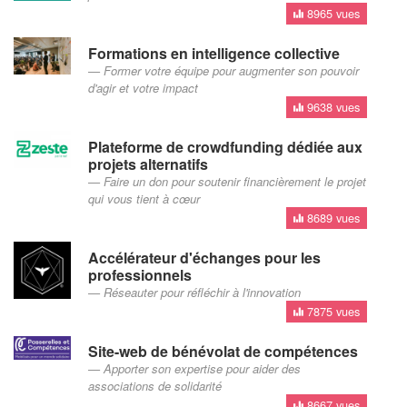
8965 vues
Formations en intelligence collective
Former votre équipe pour augmenter son pouvoir
d'agir et votre impact
9638 vues
Plateforme de crowdfunding dédiée aux
projets alternatifs
Faire un don pour soutenir financièrement le projet
qui vous tient à cœur
8689 vues
Accélérateur d'échanges pour les
professionnels
Réseauter pour réfléchir à l'innovation
7875 vues
Site-web de bénévolat de compétences
Apporter son expertise pour aider des
associations de solidarité
8667 vues