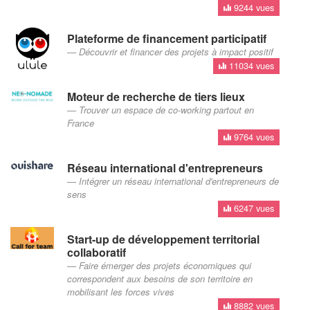
9244 vues
Plateforme de financement participatif
Découvrir et financer des projets à impact positif
11034 vues
Moteur de recherche de tiers lieux
Trouver un espace de co-working partout en
France
9764 vues
Réseau international d'entrepreneurs
Intégrer un réseau international d'entrepreneurs de
sens
6247 vues
Start-up de développement territorial
collaboratif
Faire émerger des projets économiques qui
correspondent aux besoins de son territoire en
mobilisant les forces vives
8882 vues