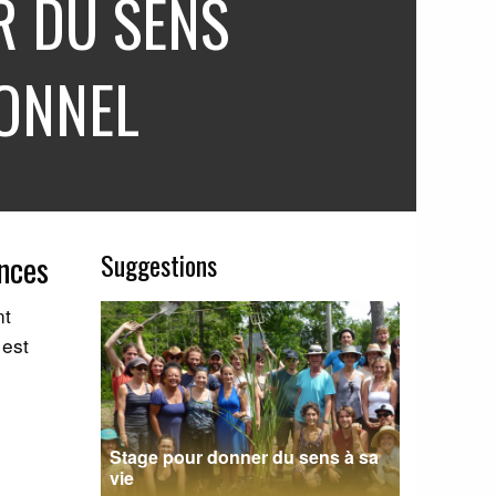
 DU SENS
ONNEL
Suggestions
ences
nt
 est
Stage pour donner du sens à sa
vie