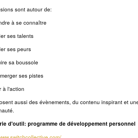
sions sont autour de:
ndre à se connaître
fier ses talents
ller ses peurs
uire sa boussole
 émerger ses pistes
 à l'action
posent aussi des évènements, du contenu inspirant et un
auté.
rie d'outil: programme de développement personnel
/www.switchcollective.com/