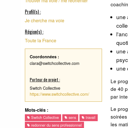
Trouver ma voie / me réorienter
coaching
Profil(s) :
une 
Je cherche ma voie
colle
Région(s) :
l'an
Toute la France
quot
une 
Coordonnées :
psyc
clara@switchcollective.com
une 
Porteur de projet :
Le prog
Switch Collective
de 40 p
https://www.switchcollective.com/
par inte
Le prog
Mots-clés :
soirées 
Switch Collective
sens
travail
les mat
redonner du sens professionnel