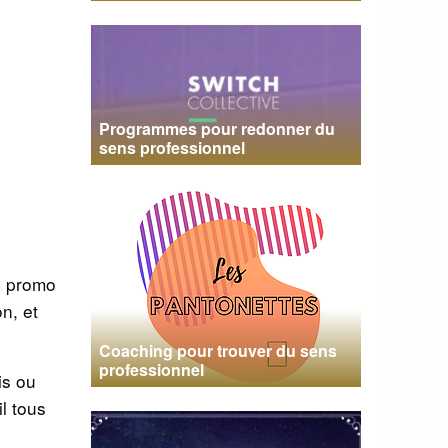
Programmes pour redonner du
sens professionnel
e promo
n, et
Coaching pour trouver du sens
professionnel
is ou
il tous