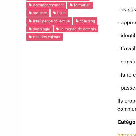
accompagnement
formation
Les ses
switcher
bilan
intelligence collective
coaching
- appre
sociologie
le monde de demain
- identi
test des valeurs
- travai
- const
- faire
- passer
Ils pro
commun
Catégo
https:/