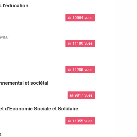
s l'éducation
10664 vues
ental
11180 vues
11289 vues
nnemental et sociétal
9817 vues
et d'Economie Sociale et Solidaire
11055 vues
s