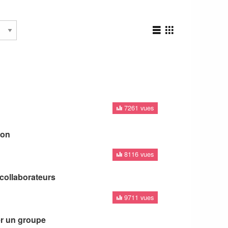
7261 vues
ion
8116 vues
collaborateurs
9711 vues
er un groupe