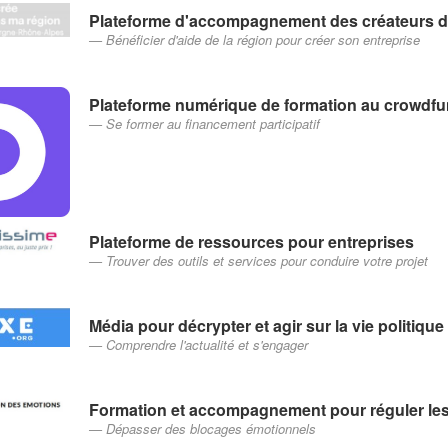
Plateforme d'accompagnement des créateurs d'
Bénéficier d'aide de la région pour créer son entreprise
Plateforme numérique de formation au crowdf
Se former au financement participatif
Plateforme de ressources pour entreprises
Trouver des outils et services pour conduire votre projet
Média pour décrypter et agir sur la vie politique
Comprendre l'actualité et s'engager
Formation et accompagnement pour réguler le
Dépasser des blocages émotionnels