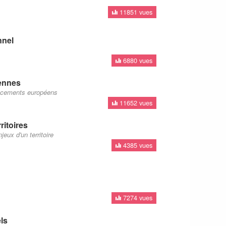
11851 vues
nnel
6880 vues
ennes
ancements européens
11652 vues
itoires
eux d'un territoire
4385 vues
7274 vues
ls