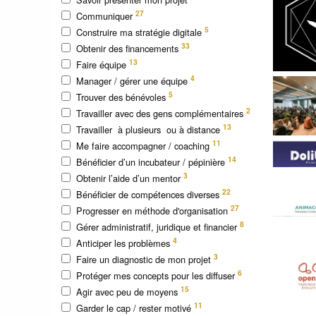
27
Communiquer
5
Construire ma stratégie digitale
33
Obtenir des financements
13
Faire équipe
4
Manager / gérer une équipe
5
Trouver des bénévoles
2
Travailler avec des gens complémentaires
13
Travailler à plusieurs ou à distance
11
Me faire accompagner / coaching
14
Bénéficier d’un incubateur / pépinière
3
Obtenir l’aide d’un mentor
22
Bénéficier de compétences diverses
27
Progresser en méthode d'organisation
8
Gérer administratif, juridique et financier
4
Anticiper les problèmes
3
Faire un diagnostic de mon projet
6
Protéger mes concepts pour les diffuser
15
Agir avec peu de moyens
11
Garder le cap / rester motivé