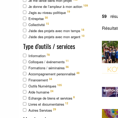
Je me lance dans mon projet
109
Je donne de l’ampleur à mon action
19
J'agis au niveau politique
59
résu
30
Entreprise
15
Collectivité
Résultat
18
J'aide des projets avec mon temps
10
J'aide des projets avec mon argent
Type d’outils / services
78
Information
11
Colloques / événements
36
Formations / séminaires
48
Accompagnement personnalisé
34
Financement
105
Outils Numériques
24
Aide humaine
8
Echange de biens et services
12
Livres et documentaires
29
Autres Services