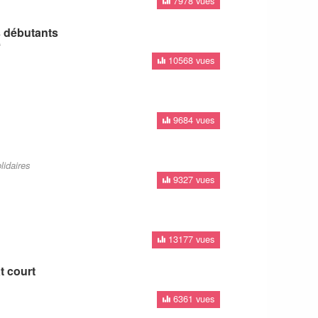
7978 vues
s débutants
t
10568 vues
9684 vues
lidaires
9327 vues
13177 vues
t court
6361 vues