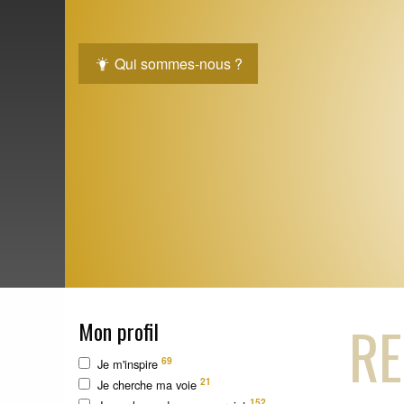
Qui sommes-nous ?
RE
Mon profil
69
Je m'inspire
21
Je cherche ma voie
152