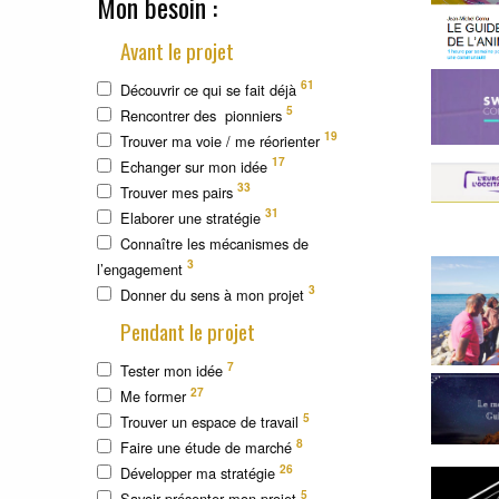
Mon besoin :
Avant le projet
61
Découvrir ce qui se fait déjà
5
Rencontrer des pionniers
19
Trouver ma voie / me réorienter
17
Echanger sur mon idée
33
Trouver mes pairs
31
Elaborer une stratégie
Connaître les mécanismes de
3
l’engagement
3
Donner du sens à mon projet
Pendant le projet
7
Tester mon idée
27
Me former
5
Trouver un espace de travail
8
Faire une étude de marché
26
Développer ma stratégie
5
Savoir présenter mon projet