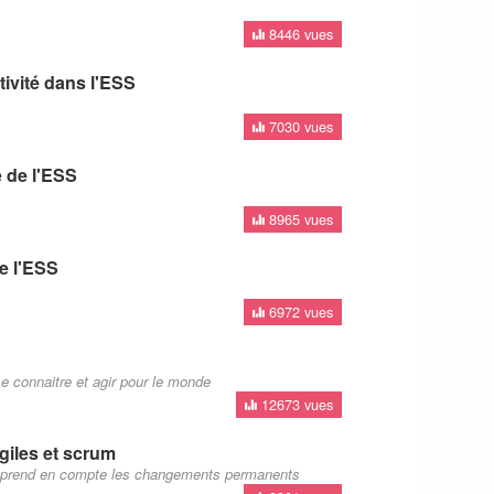
8446 vues
tivité dans l'ESS
7030 vues
e de l'ESS
8965 vues
e l'ESS
6972 vues
se connaitre et agir pour le monde
12673 vues
giles et scrum
ui prend en compte les changements permanents