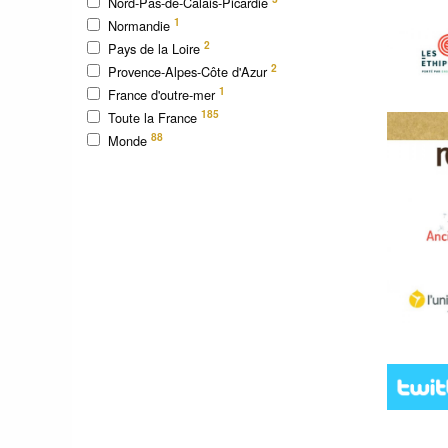
Nord-Pas-de-Calais-Picardie
1
Normandie
2
Pays de la Loire
2
Provence-Alpes-Côte d'Azur
1
France d'outre-mer
185
Toute la France
88
Monde