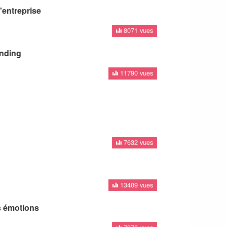
entreprise
8071 vues
unding
11790 vues
7632 vues
13409 vues
s émotions