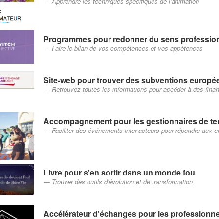
Apprendre les techniques spécifiques de l’animation
Programmes pour redonner du sens professio
Faire le bilan de vos compétences et vos appétences
Site-web pour trouver des subventions europé
Retrouvez toutes les informations pour accéder à des fin
Accompagnement pour les gestionnaires de terr
Faciliter des événements inter-acteurs pour répondre aux enj
Livre pour s'en sortir dans un monde fou
Trouver des outils d'évolution et de transformation
Accélérateur d'échanges pour les professionne