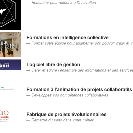
Réseauter pour réfléchir à l'innovation
Formations en intelligence collective
Former votre équipe pour augmenter son pouvoir d'agir et v
Logiciel libre de gestion
Gérer et suivre l’ensemble des informations et des services
Formation à l'animation de projets collaboratifs
Développez vos compétences collaboratives
Fabrique de projets évolutionnaires
Remettre du sens dans votre métier