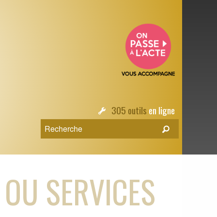
305 outils
en ligne
 OU SERVICES