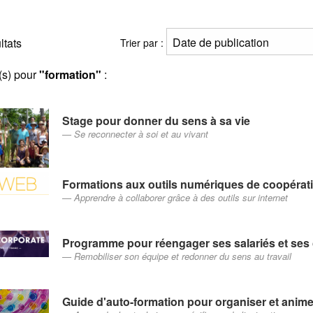
ltats
Trier par :
(s) pour
"formation"
:
Stage pour donner du sens à sa vie
Se reconnecter à soi et au vivant
Formations aux outils numériques de coopérat
Apprendre à collaborer grâce à des outils sur internet
Programme pour réengager ses salariés et ses 
Remobiliser son équipe et redonner du sens au travail
Guide d'auto-formation pour organiser et anim