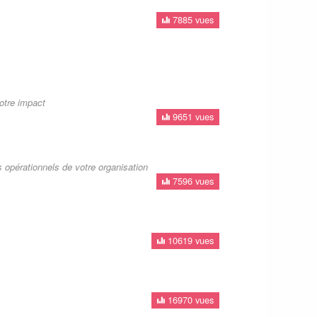
7885 vues
otre impact
9651 vues
 opérationnels de votre organisation
7596 vues
10619 vues
16970 vues