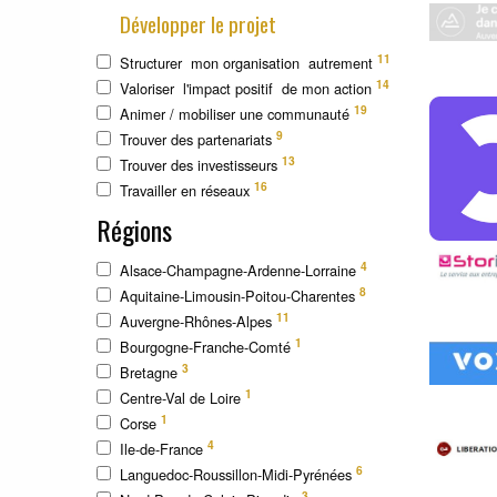
Développer le projet
11
Structurer mon organisation autrement
14
Valoriser l'impact positif de mon action
19
Animer / mobiliser une communauté
9
Trouver des partenariats
13
Trouver des investisseurs
16
Travailler en réseaux
Régions
4
Alsace-Champagne-Ardenne-Lorraine
8
Aquitaine-Limousin-Poitou-Charentes
11
Auvergne-Rhônes-Alpes
1
Bourgogne-Franche-Comté
3
Bretagne
1
Centre-Val de Loire
1
Corse
4
Ile-de-France
6
Languedoc-Roussillon-Midi-Pyrénées
3