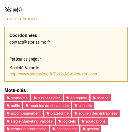
Région(s) :
Toute la France
Coordonnées :
contact@storissime.fr
Porteur de projet :
Société Valpolis
http://www.storissime.fr/R-12-A2-0-les-services...
Mots-clés :
storissime
business plan
entreprise
service
outils
modèles de documents
conseils
accompagnement
plateforme
soutien des entreprises
Régie Marketing Valpolis
logiciels
applications
créateurs d'entreprise
financement
gestion