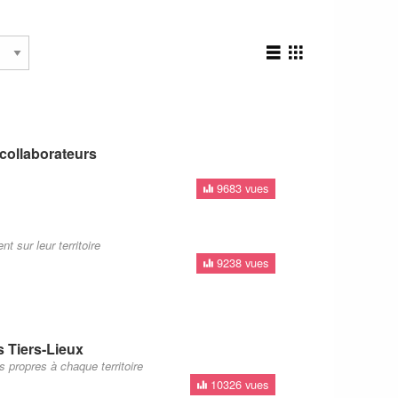
collaborateurs
9683 vues
t sur leur territoire
9238 vues
es Tiers-Lieux
 propres à chaque territoire
10326 vues