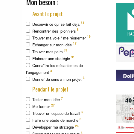
Mon besoin :
Avant le projet
61
Découvrir ce qui se fait déjà
5
Rencontrer des pionniers
19
Trouver ma voie / me réorienter
17
Echanger sur mon idée
33
Trouver mes pairs
31
Elaborer une stratégie
Connaître les mécanismes de
3
l’engagement
3
Donner du sens à mon projet
Pendant le projet
7
Tester mon idée
27
Me former
5
Trouver un espace de travail
8
Faire une étude de marché
26
Développer ma stratégie
5
Savoir présenter mon projet