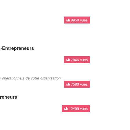
8950 vues
-Entrepreneurs
7846 vues
 opérationnels de votre organisation
7580 vues
preneurs
12499 vues