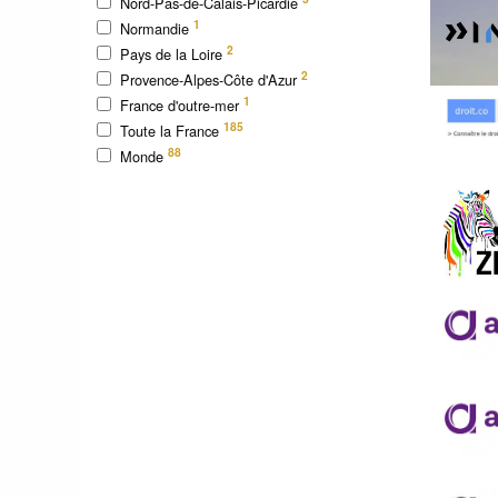
Nord-Pas-de-Calais-Picardie
1
Normandie
2
Pays de la Loire
2
Provence-Alpes-Côte d'Azur
1
France d'outre-mer
185
Toute la France
88
Monde