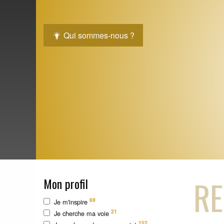
Qui sommes-nous ?
RE
Mon profil
69
Je m'inspire
21
Je cherche ma voie
152