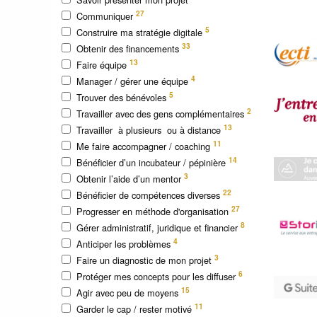
27
Communiquer
5
Construire ma stratégie digitale
33
Obtenir des financements
13
Faire équipe
4
Manager / gérer une équipe
5
Trouver des bénévoles
2
Travailler avec des gens complémentaires
13
Travailler à plusieurs ou à distance
11
Me faire accompagner / coaching
14
Bénéficier d’un incubateur / pépinière
3
Obtenir l’aide d’un mentor
22
Bénéficier de compétences diverses
27
Progresser en méthode d'organisation
8
Gérer administratif, juridique et financier
4
Anticiper les problèmes
3
Faire un diagnostic de mon projet
6
Protéger mes concepts pour les diffuser
15
Agir avec peu de moyens
11
Garder le cap / rester motivé