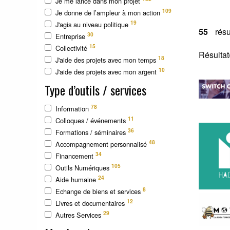
Je me lance dans mon projet
109
Je donne de l’ampleur à mon action
19
J'agis au niveau politique
55
résu
30
Entreprise
15
Collectivité
Résultat
18
J'aide des projets avec mon temps
10
J'aide des projets avec mon argent
Type d’outils / services
78
Information
11
Colloques / événements
36
Formations / séminaires
48
Accompagnement personnalisé
34
Financement
105
Outils Numériques
24
Aide humaine
8
Echange de biens et services
12
Livres et documentaires
29
Autres Services