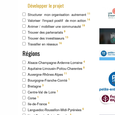
Développer le projet
11
Structurer mon organisation autrement
14
Valoriser l'impact positif de mon action
19
Animer / mobiliser une communauté
9
Trouver des partenariats
13
Trouver des investisseurs
16
Travailler en réseaux
Régions
4
Alsace-Champagne-Ardenne-Lorraine
8
Aquitaine-Limousin-Poitou-Charentes
11
Auvergne-Rhônes-Alpes
1
Bourgogne-Franche-Comté
3
Bretagne
1
Centre-Val de Loire
1
Corse
4
Ile-de-France
6
Languedoc-Roussillon-Midi-Pyrénées
3