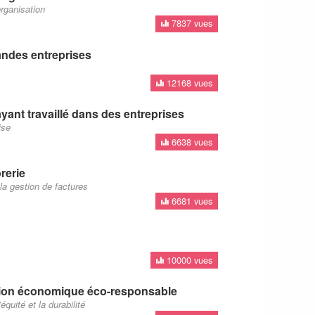
organisation
7837 vues
andes entreprises
12168 vues
yant travaillé dans des entreprises
ise
6638 vues
rerie
 la gestion de factures
6681 vues
10000 vues
tion économique éco-responsable
quité et la durabilité