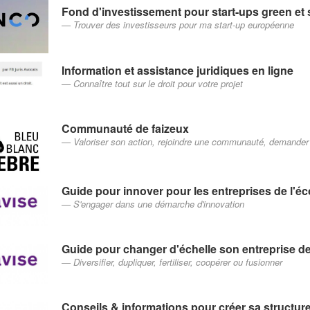
Fond d'investissement pour start-ups green et 
Trouver des investisseurs pour ma start-up européenne
Information et assistance juridiques en ligne
Connaître tout sur le droit pour votre projet
Communauté de faizeux
Valoriser son action, rejoindre une communauté, demander 
Guide pour innover pour les entreprises de l'éc
S'engager dans une démarche d'innovation
Guide pour changer d'échelle son entreprise de
Diversifier, dupliquer, fertiliser, coopérer ou fusionner
Conseils & informations pour créer sa structur