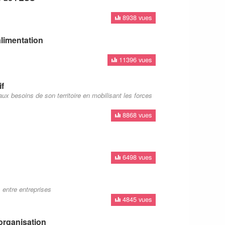
8938 vues
alimentation
11396 vues
if
x besoins de son territoire en mobilisant les forces
8868 vues
6498 vues
entre entreprises
4845 vues
organisation