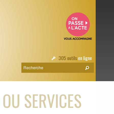
305 outils
en ligne
 OU SERVICES