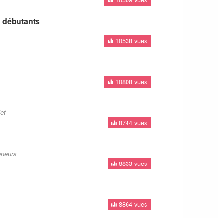
s débutants
t
10538 vues
10808 vues
rojet
8744 vues
eneurs
8833 vues
8864 vues