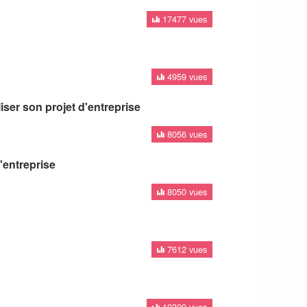
17477 vues
4959 vues
ser son projet d'entreprise
8056 vues
entreprise
8050 vues
7612 vues
10309 vues