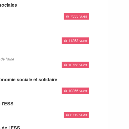
sociales
7555 vues
11253 vues
de l'aide
10758 vues
onomie sociale et solidaire
10256 vues
 l'ESS
6712 vues
e de l'ESS