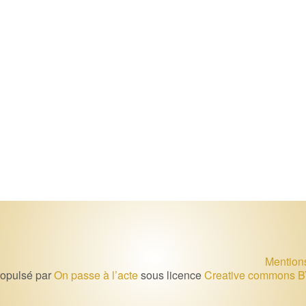
Mention
ropulsé par
On passe à l’acte
sous licence
Creative commons B