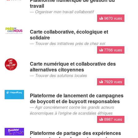
travail
Organiser mon travail collaboratif
9670 vues
Carte collaborative, écologique et
solidaire
Trouver des initiatives près de chez soi
7766 vues
Carte numérique et collaborative des
alternatives citoyennes
Trouver des solutions locales
7929 vues
Plateforme de lancement de campagnes
de boycott et de buycott responsables
Agir concrètement contre les grands acteurs
économiques à l'origine de scandales éthiques
8987 vues
Plateforme de partage des expériences