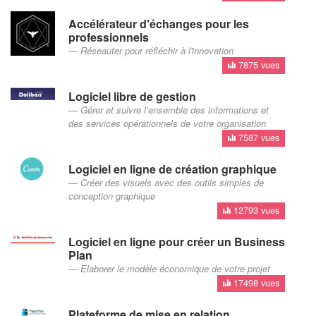
Accélérateur d'échanges pour les
professionnels
Réseauter pour réfléchir à l'innovation
7875 vues
Logiciel libre de gestion
Gérer et suivre l’ensemble des informations et
des services opérationnels de votre organisation
7587 vues
Logiciel en ligne de création graphique
Créer des visuels avec des outils simples de
conception graphique
12793 vues
Logiciel en ligne pour créer un Business
Plan
Elaborer le modèle économique de votre projet
17498 vues
Plateforme de mise en relation