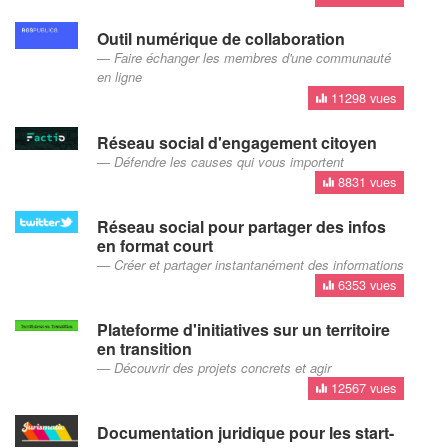
Outil numérique de collaboration
Faire échanger les membres d'une communauté
en ligne
11298 vues
Réseau social d'engagement citoyen
Défendre les causes qui vous importent
8831 vues
Réseau social pour partager des infos
en format court
Créer et partager instantanément des informations
6353 vues
Plateforme d'initiatives sur un territoire
en transition
Découvrir des projets concrets et agir
12567 vues
Documentation juridique pour les start-