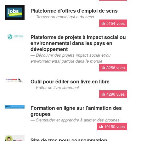
Plateforme d'offres d'emploi de sens
Trouver un emploi qui a du sens
5154 vues
Plateforme de projets à impact social ou
environnemental dans les pays en
développement
Découvrir des projets impact social et/ou
environnemental partout dans le monde
8256 vues
Outil pour éditer son livre en libre
Editer un livre librement
4296 vues
Formation en ligne sur l'animation des
groupes
S'entraider et apprendre à animer des groupes
10150 vues
Site de troc pour consommation