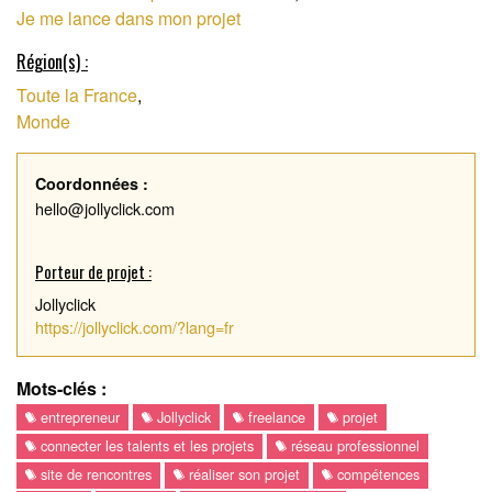
Je me lance dans mon projet
Région(s) :
Toute la France
,
Monde
Coordonnées :
hello@jollyclick.com
Porteur de projet :
Jollyclick
https://jollyclick.com/?lang=fr
Mots-clés :
entrepreneur
Jollyclick
freelance
projet
connecter les talents et les projets
réseau professionnel
site de rencontres
réaliser son projet
compétences