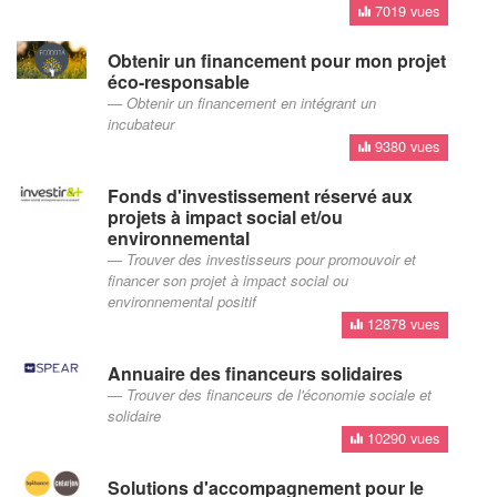
7019 vues
Obtenir un financement pour mon projet
éco-responsable
Obtenir un financement en intégrant un
incubateur
9380 vues
Fonds d'investissement réservé aux
projets à impact social et/ou
environnemental
Trouver des investisseurs pour promouvoir et
financer son projet à impact social ou
environnemental positif
12878 vues
Annuaire des financeurs solidaires
Trouver des financeurs de l'économie sociale et
solidaire
10290 vues
Solutions d'accompagnement pour le