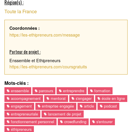
Région(s) :
Toute la France
Coordonnées :
https://les-ethipreneurs.com/message
Porteur de projet :
Enssemble et Ethipreneurs
https://les-ethipreneurs.com/coursgratuits
Mots-clés :
enssemble
parcours
entreprendre
formation
accompagnement
mentorat
s'engager
école en ligne
engagement
entreprise engagée
article
podcast
entrepreneuriale
lancement de projet
fonctionnement personnel
crowdfunding
s'entourer
éthipreneurs