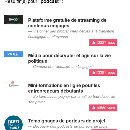
Résultat(s) pour
"podcast"
:
Plateforme gratuite de streaming de
contenus engagés
Visionner des programmes dediés à la transition
écologique et citoyenne
12827 vues
Média pour décrypter et agir sur la vie
politique
Comprendre l'actualité et s'engager
13397 vues
Mini-formations en ligne pour les
entrepreneurs débutants
Se faire accompagner par email au tout début de
son projet
10560 vues
Témoignages de porteurs de projet
Découvrir des podcasts de porteurs de projet