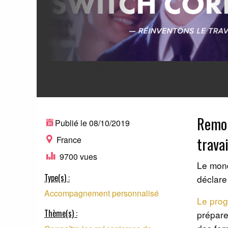
Remob
Publié le 08/10/2019
travai
France
9700 vues
Le mond
Type(s) :
déclare
Accompagnement personnalisé
Le pro
Thème(s) :
prépare