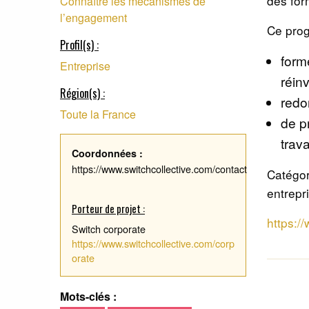
des for
Connaître les mécanismes de
l’engagement
Ce pro
Profil(s) :
form
Entreprise
réin
Région(s) :
redo
Toute la France
de p
trav
Coordonnées :
https://www.switchcollective.com/contact
Catégor
entrepr
Porteur de projet :
https:/
Switch corporate
https://www.switchcollective.com/corp
orate
Mots-clés :