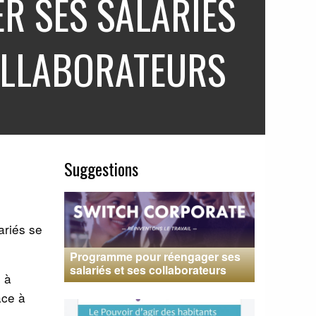
R SES SALARIÉS
OLLABORATEURS
Suggestions
ariés se
Programme pour réengager ses
salariés et ses collaborateurs
 à
âce à