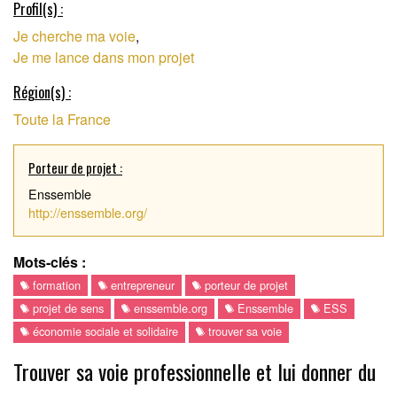
Profil(s) :
Je cherche ma voie
,
PROFESSIONNEL
Je me lance dans mon projet
Région(s) :
Toute la France
Porteur de projet :
Enssemble
http://enssemble.org/
Mots-clés :
formation
entrepreneur
porteur de projet
projet de sens
enssemble.org
Enssemble
ESS
économie sociale et solidaire
trouver sa voie
Trouver sa voie professionnelle et lui donner du