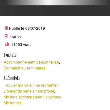
FORMATIONS POUR
Publié le 08/07/2019
France
11053 vues
TROUVER SA VOIE
Type(s) :
Accompagnement personnalisé
,
ET METTRE DU SENS
Formations / séminaires
Thème(s) :
DANS SON
Trouver ma voie / me réorienter
,
Donner du sens à mon projet
,
Me faire accompagner / coaching
,
PARCOURS
Me former