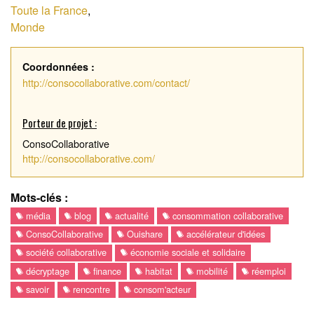
Toute la France
,
Monde
Coordonnées :
http://consocollaborative.com/contact/
Porteur de projet :
ConsoCollaborative
http://consocollaborative.com/
Mots-clés :
média
blog
actualité
consommation collaborative
ConsoCollaborative
Ouishare
accélérateur d'idées
société collaborative
économie sociale et solidaire
décryptage
finance
habitat
mobilité
réemploi
savoir
rencontre
consom'acteur