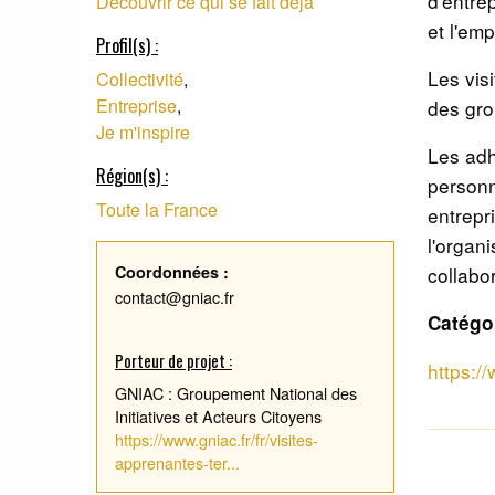
d'entre
Découvrir ce qui se fait déjà
et l'emp
Profil(s) :
Les vis
Collectivité
,
Entreprise
,
des gro
Je m'inspire
Les adh
Région(s) :
personn
Toute la France
entrepr
l'organi
Coordonnées :
collabo
contact@gniac.fr
Catégor
Porteur de projet :
https://
GNIAC : Groupement National des
Initiatives et Acteurs Citoyens
https://www.gniac.fr/fr/visites-
apprenantes-ter...