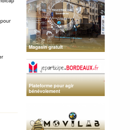
andicap
 pour
Magasin gratuit
er
Plateforme pour agir
bénévolement