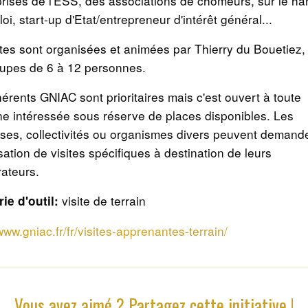
prises de l'ESS, des associations de chômeurs, sur le h
loi, start-up d'Etat/entrepreneur d'intérêt général...
ites sont organisées et animées par Thierry du Bouetiez,
upes de 6 à 12 personnes.
érents GNIAC sont prioritaires mais c'est ouvert à toute
e intéressée sous réserve de places disponibles. Les
ises, collectivités ou organismes divers peuvent demand
sation de visites spécifiques à destination de leurs
rateurs.
visite de terrain
ie d'outil:
www.gniac.fr/fr/visites-apprenantes-terrain/
Vous avez aimé ? Partagez cette initiative !