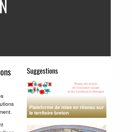
IN
Suggestions
ions
es
utions
Plateforme de mise en réseau sur
iment.
le territoire breton
nt