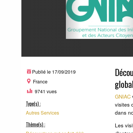
Décou
Publié le 17/09/2019
globa
France
9741 vues
GNIAC
Type(s) :
visites
dans no
Autres Services
Thème(s) :
Les vis