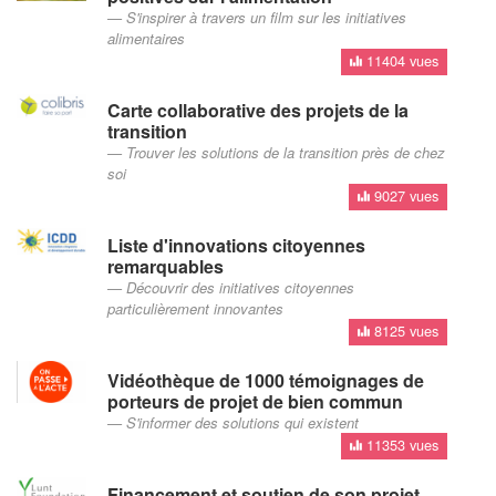
S'inspirer à travers un film sur les initiatives
alimentaires
11404 vues
Carte collaborative des projets de la
transition
Trouver les solutions de la transition près de chez
soi
9027 vues
Liste d'innovations citoyennes
remarquables
Découvrir des initiatives citoyennes
particulièrement innovantes
8125 vues
Vidéothèque de 1000 témoignages de
porteurs de projet de bien commun
S'informer des solutions qui existent
11353 vues
Financement et soutien de son projet