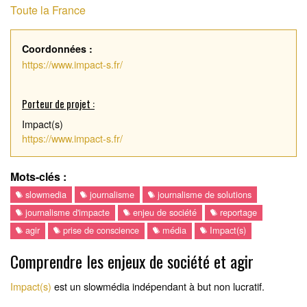
Toute la France
Coordonnées :
https://www.impact-s.fr/
Porteur de projet :
Impact(s)
https://www.impact-s.fr/
Mots-clés :
slowmedia
journalisme
journalisme de solutions
journalisme d'impacte
enjeu de société
reportage
agir
prise de conscience
média
Impact(s)
Comprendre les enjeux de société et agir
Impact(s)
est un slowmédia indépendant à but non lucratif.