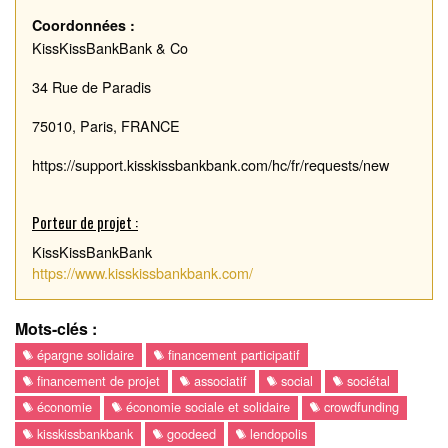
Coordonnées :
KissKissBankBank & Co
34 Rue de Paradis
75010, Paris, FRANCE
https://support.kisskissbankbank.com/hc/fr/requests/new
Porteur de projet :
KissKissBankBank
https://www.kisskissbankbank.com/
Mots-clés :
épargne solidaire
financement participatif
financement de projet
associatif
social
sociétal
économie
économie sociale et solidaire
crowdfunding
kisskissbankbank
goodeed
lendopolis