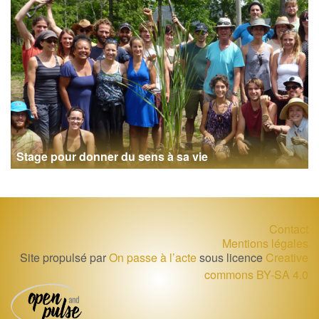
Stage pour donner du sens à sa vie
Contact
Mentions légales
Site propulsé par
On passe à l’acte
sous licence
Creative
commons BY-SA 4.0