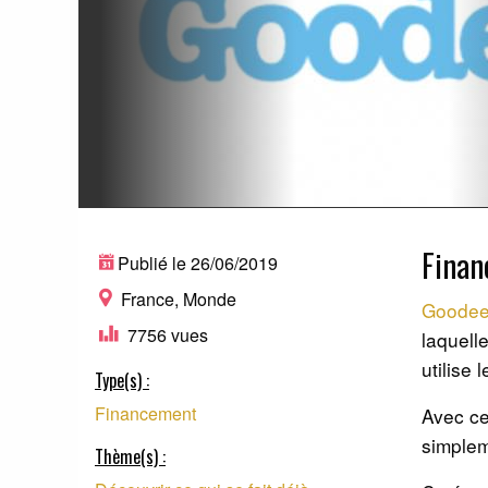
Finan
Publié le 26/06/2019
France, Monde
Goode
7756 vues
laquelle
utilise 
Type(s) :
Financement
Avec ce
simplem
Thème(s) :