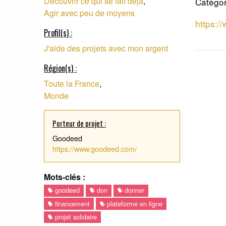
Découvrir ce qui se fait déjà
,
Catégor
Agir avec peu de moyens
https:/
Profil(s) :
J'aide des projets avec mon argent
Région(s) :
Toute la France
,
Monde
Porteur de projet :
Goodeed
https://www.goodeed.com/
Mots-clés :
goodeed
don
donner
financement
plateforme en ligne
projet solidaire