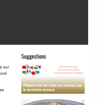
Suggestions
s sur
fond
Plateforme de mise en réseau sur
res
le territoire breton