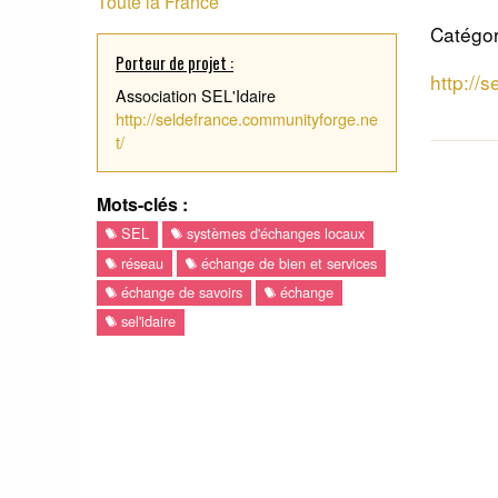
Toute la France
Catégor
Porteur de projet :
http://
Association SEL'Idaire
http://seldefrance.communityforge.ne
t/
Mots-clés :
SEL
systèmes d'échanges locaux
réseau
échange de bien et services
échange de savoirs
échange
sel'idaire