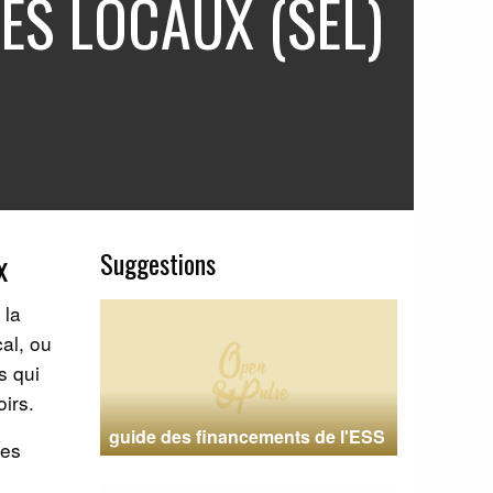
ES LOCAUX (SEL)
Suggestions
x
 la
al, ou
s qui
oirs.
guide des financements de l'ESS
les