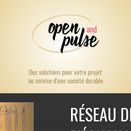
Des solutions pour
votre projet
au service d'une société durable
RÉSEAU D