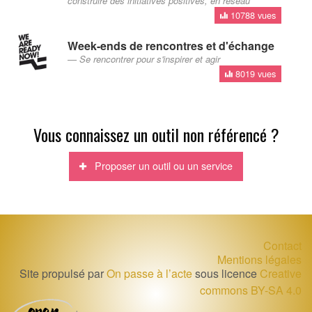
construire des initiatives positives, en réseau
10788 vues
Week-ends de rencontres et d'échange
Se rencontrer pour s'inspirer et agir
8019 vues
Vous connaissez un outil non référencé ?
Proposer un outil ou un service
Contact
Mentions légales
Site propulsé par
On passe à l’acte
sous licence
Creative
commons BY-SA 4.0