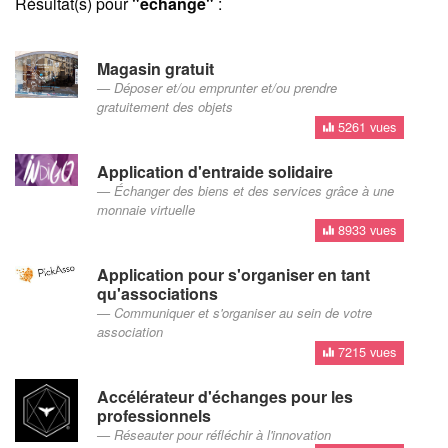
Résultat(s) pour
"échange"
:
Magasin gratuit
Déposer et/ou emprunter et/ou prendre
gratuitement des objets
5261 vues
Application d'entraide solidaire
Échanger des biens et des services grâce à une
monnaie virtuelle
8933 vues
Application pour s'organiser en tant
qu'associations
Communiquer et s'organiser au sein de votre
association
7215 vues
Accélérateur d'échanges pour les
professionnels
Réseauter pour réfléchir à l'innovation