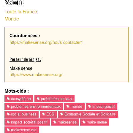
Région(s) :
Toute la France
,
Monde
Coordonnées :
https://makesense.org/nous-contacter/
Porteur de projet :
Make sense
https://www.makesense.org/
Mots-clés :
écosystème
problèmes sociaux
problèmes environnementaux
monde
impact positif
social business
ESS
Economie Sociale et Solidaire
impact sociétal positif
makesense
make sense
makesense.org