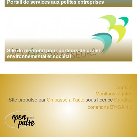
Portail de services aux petites entreprises
Site de mentorat pour porteurs de projet
environnemental et sociétal
Contact
Mentions légales
Site propulsé par
On passe à l’acte
sous licence
Creative
commons BY-SA 4.0