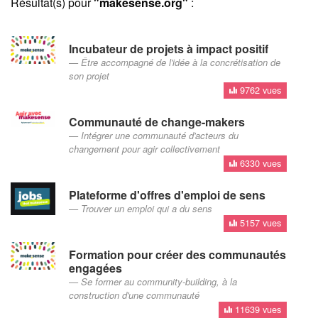
Résultat(s) pour
"makesense.org"
:
Incubateur de projets à impact positif
Être accompagné de l'idée à la concrétisation de
son projet
9762 vues
Communauté de change-makers
Intégrer une communauté d'acteurs du
changement pour agir collectivement
6330 vues
Plateforme d'offres d'emploi de sens
Trouver un emploi qui a du sens
5157 vues
Formation pour créer des communautés
engagées
Se former au community-building, à la
construction d'une communauté
11639 vues