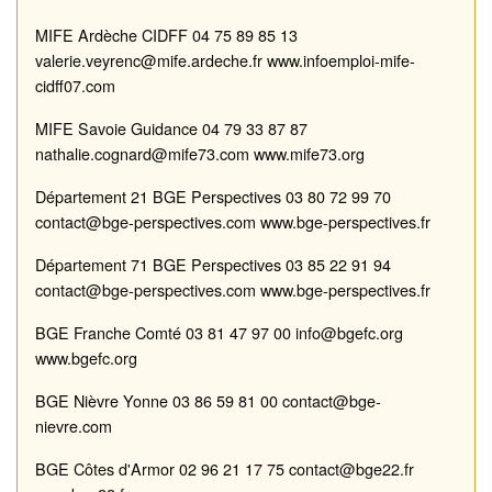
MIFE Ardèche CIDFF
04 75 89 85 13
valerie.veyrenc@mife.ardeche.fr
www.infoemploi
-
mife
-
cidff07.com
MIFE Savoie Guidance
04 79 33 87 87
nathalie.cognard@mife73.com
www.mife73.org
Département 21
BGE Perspectives
03 80 72 99 70
contact@bge
-
perspectives.com
www.bge
-
perspe
c
tives.fr
Département
71
BGE Perspectives
03 85 22 91 94
contact@bge
-
perspectives.com
www.bge
-
perspectives.fr
BGE Franche Comté
03 81 47 97 00
info@bgefc.org
www.bgefc.org
BGE Nièvre Yonne
03 86 59 81 00
contact@bge
-
nievre.com
BGE
Côtes d'Armor
02 96 21 17 75
contact@bge22.fr