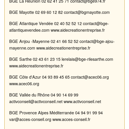
BGE La Réunion
02 62 41 25 71
contact@bge974.fr
BGE Mayotte
02 69 60 12 82
contact@bgmayotte.com
BGE
Atlantique
Vendée
02 40 52 52 12
contact@bge
-
atlantiquevendee.com
www.aidecreationentreprise.fr
BGE
Anjou
-
Mayenne
02 41 66 52 52
contact@bge
-
ajou
-
mayenne.com
www.aidecreationentreprise.fr
BGE
Sarthe
02 43 61 23 15
lerelais@bge
-
rilesarthe.com
www.aidecreationentreprise.fr
BGE
Côte d'Azur
04 93 89 45 65
contact@acec06.org
www.acec06.org
BGE
Vallée du Rhône
04 90 14 69 99
activconseil@activconseil.net
www.activconseil.net
BGE
Provence Alpes
Méditerranée
04 94 91 99 94
var@acces
-
conse
il.org
www.acces
-
conseil.fr