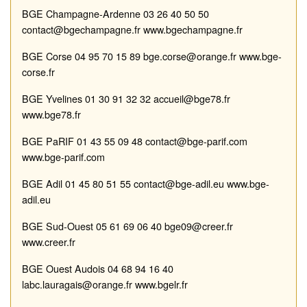
BGE
Champagne
-
Ardenne
03 26 40 50 50
contact@bgechampagne.fr
www.bgechampagne.fr
BGE Corse
04 95 70 15 89
bge.corse@orange.fr
www.bge
-
cors
e.fr
BGE
Yvelines
01 30 91 32 32
accueil@bge78.fr
www.bge78.fr
BGE
PaRIF
01 43 55 09 48
contact@bge
-
parif.com
www.bge
-
parif.com
BGE
Adil
01 45 80 51 55
contact@bge
-
adil.eu
www.bge
-
adil.eu
BGE
Sud
-
Ouest
05 61 69 06 40
bge09@creer.fr
www.creer.fr
BGE
Ouest Audois
04 68 94 16 40
labc.lauragais@orange.fr
www.bgelr.fr