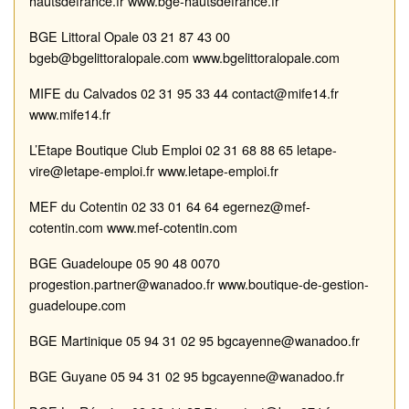
hau
tsdefrance.fr
www.bge
-
hautsdefrance.fr
BGE
Littoral Opale
03 21 87 43 00
b
geb@bgelittoral
opale.com
www.bgelittoralopale.com
MIFE du Calvados
02 31 95 33 44
contact@mife14.fr
www.mife14.fr
L’Etape Boutique Club
Emploi
02 31 68 88 65
letape
-
vire@letape
-
emploi.fr
www.letape
-
emploi.fr
MEF du Cotentin
0
2 33 01 64 64
egernez@mef
-
cotentin.com
www.mef
-
cotentin.com
BGE Guadeloupe
05 90 48 00
70
progestion.partner@wanadoo.fr
www.boutique
-
de
-
gestion
-
guadeloupe.com
B
GE Martinique
05 94 31 02 95
bgcayenne@wanadoo.fr
BGE Guyane
05 94 31 02 95
bgcayenne@wanadoo.fr