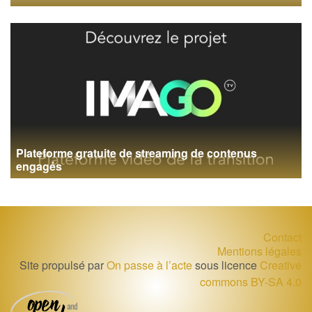
Plateforme gratuite de streaming de contenus
engagés
Contact
Mentions légales
Site propulsé par
On passe à l’acte
sous licence
Creative
commons BY-SA 4.0