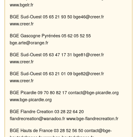
www.bgelr.fr
BGE
Sud
-
Ouest
05 65 21 93 50
bge46@creer.fr
www.creer.fr
BGE
Gascogne
Pyrénées
05 62 05 52 55
bge.arte@orange.fr
BGE
Sud
-
Ouest
05 63 47 17 31
b
ge81@creer.fr
www.creer.fr
BGE
Sud
-
Ouest
05 63 21 01 09
bge82@creer.fr
www.creer.fr
BGE
Picardie
09 70 80 82 17
contact@b
ge
-
picardie.org
www.bge
-
picardie.org
BGE
Flandre Creation
03 28 22 64 20
flandrecreation@wana
doo.fr
www.bge
-
flandrecreation.fr
BGE
Hauts de France
03 28 52 56 50
contact@bge
-