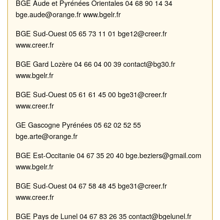
BGE
Aude et
Pyrénées Orientales
04 68 90 14 34
bge.aude@orange.fr
www.bgelr.fr
BGE
Sud
-
Ouest
05 65 73 11 01
bge12@creer.fr
www.creer.fr
BGE
Gard Lozère
04 66 04 00 39
contact@bg30.fr
www.bgelr.fr
BGE
Sud
-
Ouest
05 61 61 45 00
bge31@creer.fr
www.creer.fr
GE
Gascogn
e
Pyrénées
05 62 02 52 55
bge.arte@orange.fr
BGE
Est
-
Occitanie
04 67
35 20 40
bge.beziers@gmail.com
www.bgelr.fr
BGE
Sud
-
Ouest
04 67 58 48 45
b
ge3
1@
cr
e
er.fr
www.creer.fr
BGE
Pays de
Lunel
04 67 83 26 35
contact@bgelunel.fr