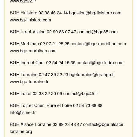
www.bge22.fr
BGE
Finistère
02 98 46 24 14
bgest
ion@bg
-
finistere.com
www.bg
-
finistere.com
BGE
Il
l
e
-
et
-
Vilaine
02 99 86 07 47
contact@bge35.co
m
BGE
Morbihan
02 97 21 25 25
contact@bge
-
morbihan.com
www.bge
-
morbihan.com
BGE Indre
et Cher
02 54 24 15 35
contact@bge
-
indre.co
m
BGE Touraine
02 47 39 22 23
bgetouraine@orange.fr
www.bge
-
touraine.fr
BGE Loiret
02 38 22 20 09
contact@bge45.fr
BGE Loir
-
et
-
Cher
-
Eure et Loire
02 54 73 68 68
info@ismer.fr
BGE
Alsace
-
Lorraine
03
89 23 48 47
contact@bge
-
alsace
-
lorraine.org