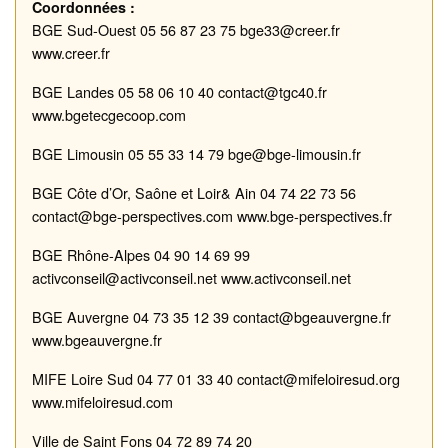
Coordonnées :
BGE
Sud
-
Ouest
05 56 87 23 75
bge33@creer.fr
www.creer.fr
BGE
Landes
05 58 06 10 40
contact@tgc40.fr
www.bgetecgecoop.com
BGE
Limousin
05 55 33 14 79
bge@bge
-
limousin.fr
BGE
Côte d
’
Or
,
Saône
et Loir
& Ain
04 74 22 73 56
contact@bge
-
perspectives.com
www.bge
-
perspectives.fr
BGE
Rhône
-
Alpes
04 90 14 69 99
activconseil@activconseil.ne
t
www.activconseil.net
BGE Auvergne
04 73 35 12 39
contact@bgeauvergne.fr
www.bgeauvergne.fr
MIFE Loire Sud
04 77 01 33 40
contact@mifeloiresud.org
www.mifeloiresud.com
Ville de Saint Fons
04 72 89 74 20