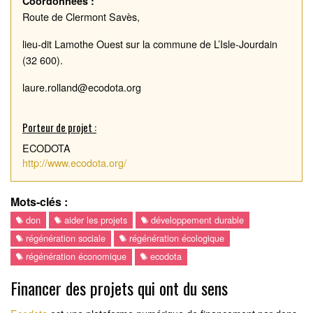
Coordonnées :
Route de Clermont Savès,
lieu-dit Lamothe Ouest sur la commune de L’Isle-Jourdain
(32 600).
laure.rolland@ecodota.org
Porteur de projet :
ECODOTA
http://www.ecodota.org/
Mots-clés :
don
aider les projets
développement durable
régénération sociale
régénération écologique
régénération économique
ecodota
Financer des projets qui ont du sens