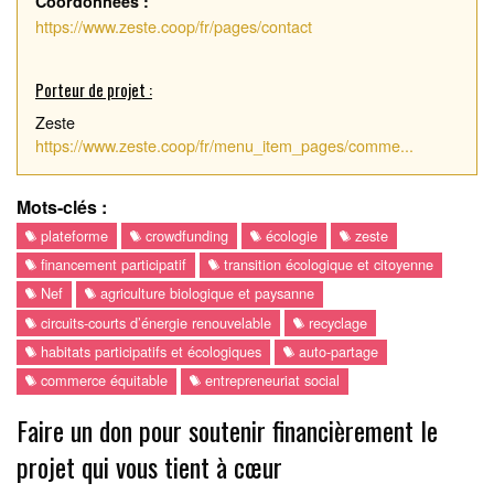
Coordonnées :
https://www.zeste.coop/fr/pages/contact
Porteur de projet :
Zeste
https://www.zeste.coop/fr/menu_item_pages/comme...
Mots-clés :
plateforme
crowdfunding
écologie
zeste
financement participatif
transition écologique et citoyenne
Nef
agriculture biologique et paysanne
circuits-courts d’énergie renouvelable
recyclage
habitats participatifs et écologiques
auto-partage
commerce équitable
entrepreneuriat social
Faire un don pour soutenir financièrement le
projet qui vous tient à cœur