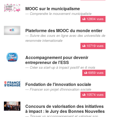
MOOC sur le municipalisme
Comprendre le mouvement municipaliste
12804 vues
Plateforme des MOOC du monde entier
Suivre des cours en ligne avec des universités de
renommée internationale
10719 vues
Accompagnement pour devenir
entrepreneur de l'ESS
Créer sa start-up à impact positif en 6 mois
6959 vues
Fondation de l'innovation sociale
Financer son projet d'innnovation sociale
10574 vues
Concours de valorisation des initiatives
à impact : le Jury des Bonnes Nouvelles
Trouver un accompagnement et valoriser son