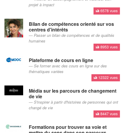
projet à impact
6578 vues
Bilan de compétences orienté sur vos
centres d'intérêts
Passer un bilan de compétences et de qualités
humaines
8953 vues
Plateforme de cours en ligne
Se former avec des cours en ligne sur des
thématiques variées
12322 vues
Média sur les parcours de changement
de vie
S'inspirer à partir d'histoires de personnes qui ont
changé de vie
8447 vues
Formations pour trouver sa voie et
mettre du sens dans son parcours