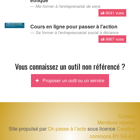
éthique
Me former à l'entreprenariat de sens
9041 vues
Cours en ligne pour passer à l'action
Se former à l'entrepreunariat social à distance
9967 vues
Vous connaissez un outil non référencé ?
Proposer un outil ou un service
Contact
Mentions légales
Site propulsé par
On passe à l’acte
sous licence
Creative
commons BY-SA 4.0