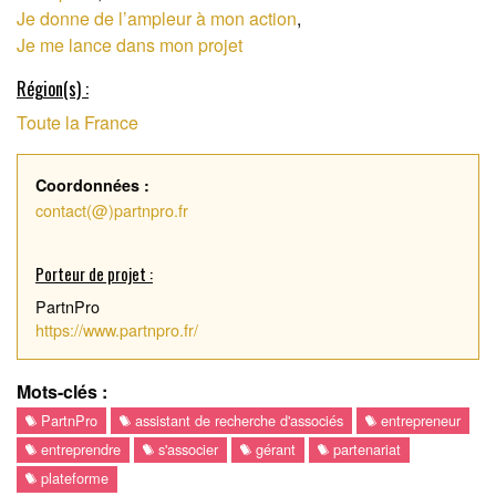
Je donne de l’ampleur à mon action
,
Je me lance dans mon projet
Région(s) :
Toute la France
Coordonnées :
contact(@)partnpro.fr
Porteur de projet :
PartnPro
https://www.partnpro.fr/
Mots-clés :
PartnPro
assistant de recherche d'associés
entrepreneur
entreprendre
s'associer
gérant
partenariat
plateforme