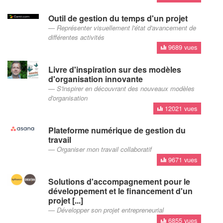
Outil de gestion du temps d'un projet
Représenter visuellement l'état d'avancement de
différentes activités
9689 vues
Livre d'inspiration sur des modèles
d'organisation innovante
S'inspirer en découvrant des nouveaux modèles
d'organisation
12021 vues
Plateforme numérique de gestion du
travail
Organiser mon travail collaboratif
9671 vues
Solutions d'accompagnement pour le
développement et le financement d'un
projet [...]
Développer son projet entrepreneurial
6855 vues