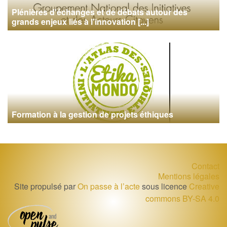
Plénières d'échanges et de débats autour des
grands enjeux liés à l'innovation [...]
Formation à la gestion de projets éthiques
Contact
Mentions légales
Site propulsé par
On passe à l’acte
sous licence
Creative
commons BY-SA 4.0