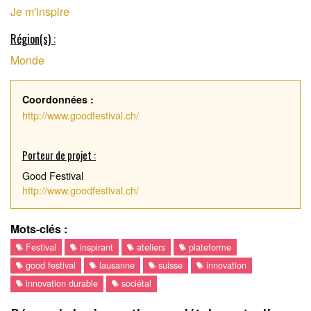
Je m'inspire
Région(s) :
Version courte
Monde
Coordonnées :
http://www.goodfestival.ch/
Porteur de projet :
Good Festival
http://www.goodfestival.ch/
Mots-clés :
Festival
inspirant
ateliers
plateforme
good festival
lausanne
suisse
innovation
innovation durable
sociétal