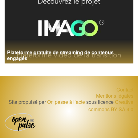
Plateforme gratuite de streaming de contenus
engagés
Contact
Mentions légales
Site propulsé par
On passe à l’acte
sous licence
Creative
commons BY-SA 4.0