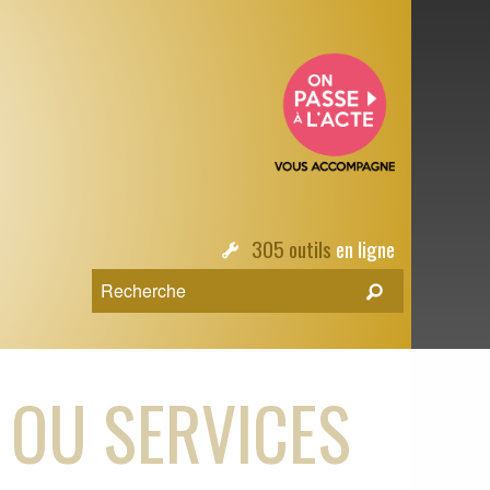
305 outils
en ligne
 OU SERVICES