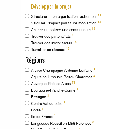
Développer le projet
11
Structurer mon organisation autrement
14
Valoriser l'impact positif de mon action
19
Animer / mobiliser une communauté
9
Trouver des partenariats
13
Trouver des investisseurs
16
Travailler en réseaux
Régions
4
Alsace-Champagne-Ardenne-Lorraine
8
Aquitaine-Limousin-Poitou-Charentes
11
Auvergne-Rhônes-Alpes
1
Bourgogne-Franche-Comté
3
Bretagne
1
Centre-Val de Loire
1
Corse
4
Ile-de-France
6
Languedoc-Roussillon-Midi-Pyrénées
3