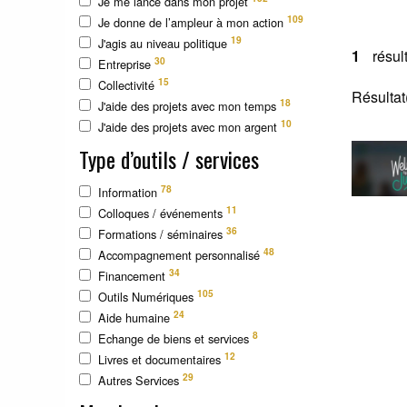
Je me lance dans mon projet
109
Je donne de l’ampleur à mon action
19
J'agis au niveau politique
1
résul
30
Entreprise
15
Collectivité
Résultat
18
J'aide des projets avec mon temps
10
J'aide des projets avec mon argent
Type d’outils / services
78
Information
11
Colloques / événements
36
Formations / séminaires
48
Accompagnement personnalisé
34
Financement
105
Outils Numériques
24
Aide humaine
8
Echange de biens et services
12
Livres et documentaires
29
Autres Services