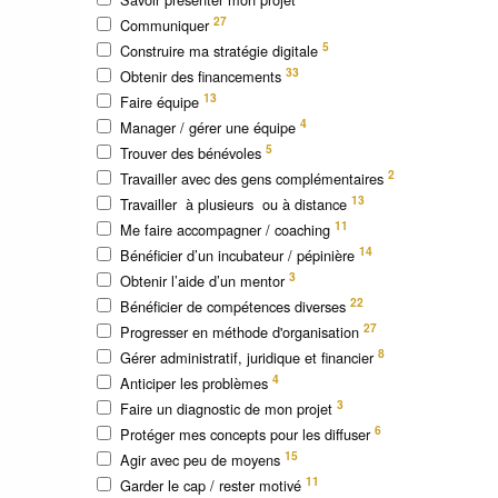
27
Communiquer
5
Construire ma stratégie digitale
33
Obtenir des financements
13
Faire équipe
4
Manager / gérer une équipe
5
Trouver des bénévoles
2
Travailler avec des gens complémentaires
13
Travailler à plusieurs ou à distance
11
Me faire accompagner / coaching
14
Bénéficier d’un incubateur / pépinière
3
Obtenir l’aide d’un mentor
22
Bénéficier de compétences diverses
27
Progresser en méthode d'organisation
8
Gérer administratif, juridique et financier
4
Anticiper les problèmes
3
Faire un diagnostic de mon projet
6
Protéger mes concepts pour les diffuser
15
Agir avec peu de moyens
11
Garder le cap / rester motivé