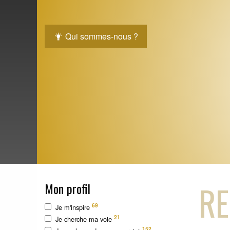
Qui sommes-nous ?
RE
Mon profil
69
Je m'inspire
21
Je cherche ma voie
152