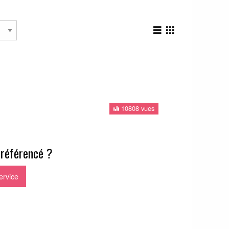
10808 vues
 référencé ?
ervice