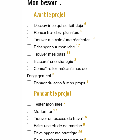
Mon besoin :
Avant le projet
61
Découvrir ce qui se fait déjà
5
Rencontrer des pionniers
19
Trouver ma voie / me réorienter
17
Echanger sur mon idée
33
Trouver mes pairs
31
Elaborer une stratégie
Connaître les mécanismes de
3
l’engagement
3
Donner du sens à mon projet
Pendant le projet
7
Tester mon idée
27
Me former
5
Trouver un espace de travail
8
Faire une étude de marché
26
Développer ma stratégie
5
Savoir présenter mon projet