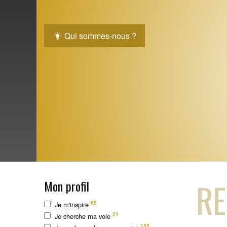
Qui sommes-nous ?
RE
Mon profil
69
Je m'inspire
21
Je cherche ma voie
152