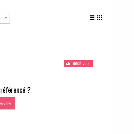
16505 vues
 référencé ?
ervice