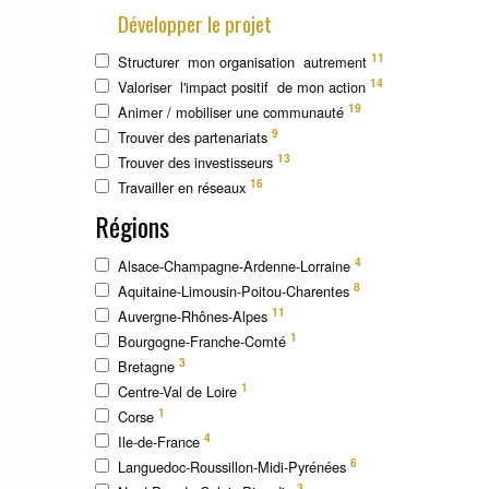
Développer le projet
11
Structurer mon organisation autrement
14
Valoriser l'impact positif de mon action
19
Animer / mobiliser une communauté
9
Trouver des partenariats
13
Trouver des investisseurs
16
Travailler en réseaux
Régions
4
Alsace-Champagne-Ardenne-Lorraine
8
Aquitaine-Limousin-Poitou-Charentes
11
Auvergne-Rhônes-Alpes
1
Bourgogne-Franche-Comté
3
Bretagne
1
Centre-Val de Loire
1
Corse
4
Ile-de-France
6
Languedoc-Roussillon-Midi-Pyrénées
3