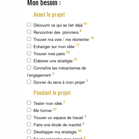
Mon besoin :
Avant le projet
61
Découvrir ce qui se fait déjà
5
Rencontrer des pionniers
19
Trouver ma voie / me réorienter
17
Echanger sur mon idée
33
Trouver mes pairs
31
Elaborer une stratégie
Connaître les mécanismes de
3
l’engagement
3
Donner du sens à mon projet
Pendant le projet
7
Tester mon idée
27
Me former
5
Trouver un espace de travail
8
Faire une étude de marché
26
Développer ma stratégie
5
Savoir présenter mon projet