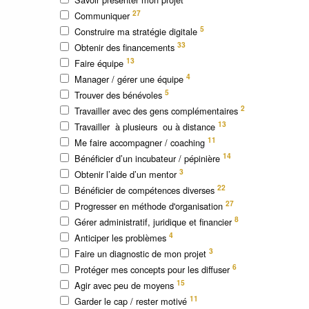
27
Communiquer
5
Construire ma stratégie digitale
33
Obtenir des financements
13
Faire équipe
4
Manager / gérer une équipe
5
Trouver des bénévoles
2
Travailler avec des gens complémentaires
13
Travailler à plusieurs ou à distance
11
Me faire accompagner / coaching
14
Bénéficier d’un incubateur / pépinière
3
Obtenir l’aide d’un mentor
22
Bénéficier de compétences diverses
27
Progresser en méthode d'organisation
8
Gérer administratif, juridique et financier
4
Anticiper les problèmes
3
Faire un diagnostic de mon projet
6
Protéger mes concepts pour les diffuser
15
Agir avec peu de moyens
11
Garder le cap / rester motivé