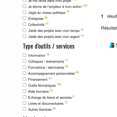
Je me lance dans mon projet
109
Je donne de l’ampleur à mon action
19
J'agis au niveau politique
1
résul
30
Entreprise
15
Collectivité
Résultat
18
J'aide des projets avec mon temps
10
J'aide des projets avec mon argent
Type d’outils / services
78
Information
11
Colloques / événements
36
Formations / séminaires
48
Accompagnement personnalisé
34
Financement
105
Outils Numériques
24
Aide humaine
8
Echange de biens et services
12
Livres et documentaires
29
Autres Services