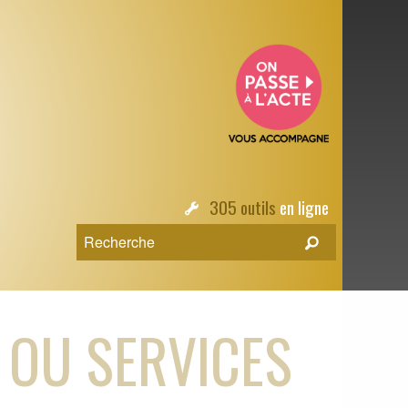
305 outils
en ligne
 OU SERVICES