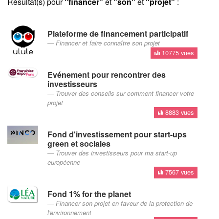
Résultat(s) pour
"financer"
et
"son"
et
"projet"
:
Plateforme de financement participatif
Financer et faire connaître son projet
10775 vues
Evénement pour rencontrer des
investisseurs
Trouver des conseils sur comment financer votre
projet
8883 vues
Fond d'investissement pour start-ups
green et sociales
Trouver des investisseurs pour ma start-up
européenne
7567 vues
Fond 1% for the planet
Financer son projet en faveur de la protection de
l'environnement