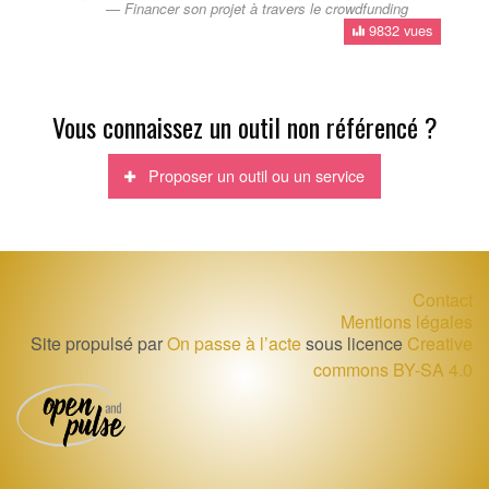
Financer son projet à travers le crowdfunding
9832 vues
Vous connaissez un outil non référencé ?
Proposer un outil ou un service
Contact
Mentions légales
Site propulsé par
On passe à l’acte
sous licence
Creative
commons BY-SA 4.0