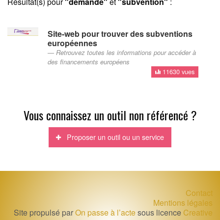
Résultat(s) pour
"demande"
et
"subvention"
:
Site-web pour trouver des subventions
européennes
Retrouvez toutes les informations pour accéder à
des financements européens
11630 vues
Vous connaissez un outil non référencé ?
Proposer un outil ou un service
Contact
Mentions légales
Site propulsé par
On passe à l’acte
sous licence
Creative