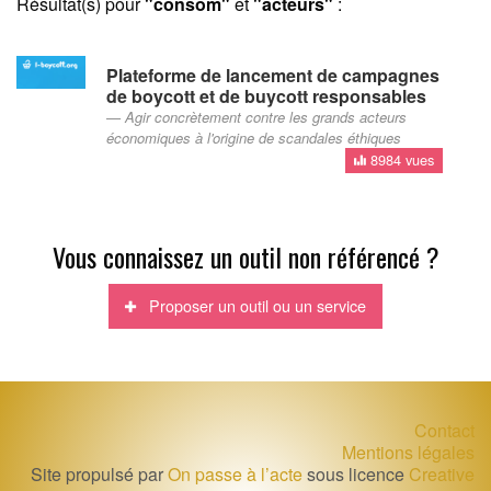
Résultat(s) pour
"consom"
et
"acteurs"
:
Plateforme de lancement de campagnes
de boycott et de buycott responsables
Agir concrètement contre les grands acteurs
économiques à l'origine de scandales éthiques
8984 vues
Vous connaissez un outil non référencé ?
Proposer un outil ou un service
Contact
Mentions légales
Site propulsé par
On passe à l’acte
sous licence
Creative