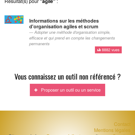
Résultat(s) pour
"agile"
:
Informations sur les méthodes
d'organisation agiles et scrum
Adopter une méthode d'organisation simple,
efficace et qui prend en compte les changements
permanents
8882 vues
Vous connaissez un outil non référencé ?
Proposer un outil ou un service
Contact
Mentions légales