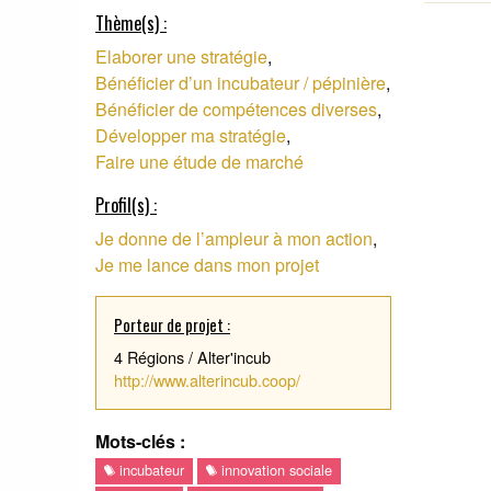
Thème(s) :
Elaborer une stratégie
,
Bénéficier d’un incubateur / pépinière
,
Bénéficier de compétences diverses
,
Développer ma stratégie
,
Faire une étude de marché
Profil(s) :
Je donne de l’ampleur à mon action
,
Je me lance dans mon projet
Porteur de projet :
4 Régions / Alter'incub
http://www.alterincub.coop/
Mots-clés :
incubateur
innovation sociale