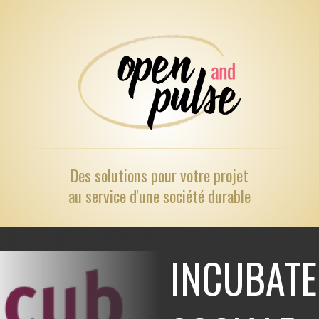
Des solutions pour
votre projet
au service d'une société durable
INCUBATE