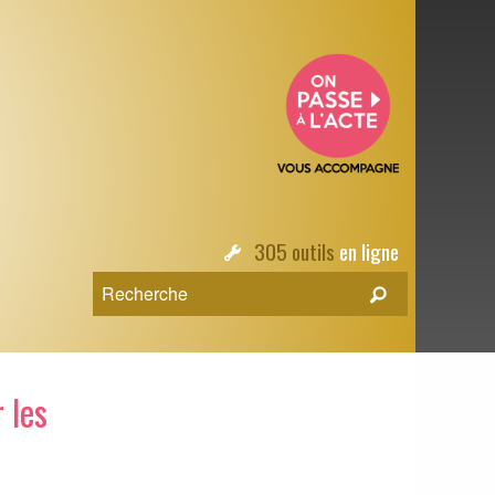
305 outils
en ligne
 les